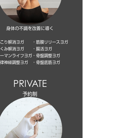
身体の不調を改善に導く
こり解消ヨガ
・筋膜リリースヨガ
くみ解消ヨガ
・腸活ヨガ
ーマンライフヨガ
・骨盤調整ヨガ
律神経調整ヨガ
・骨盤底筋ヨガ
PRIVATE
予約制