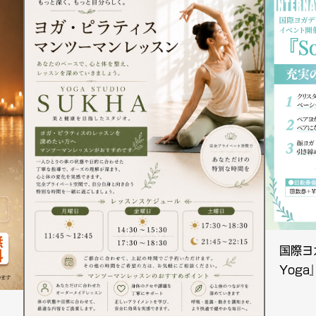
国際ヨガ
Yog